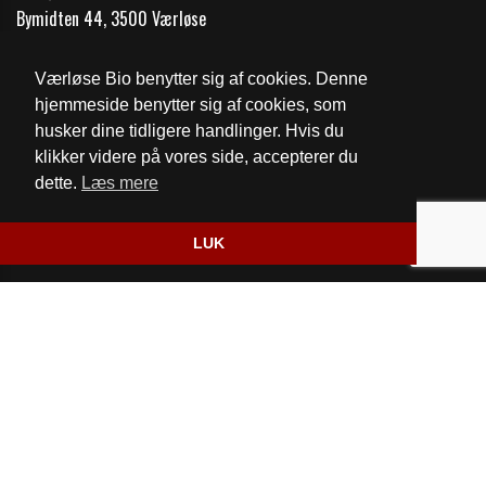
Bymidten 44, 3500 Værløse
Telefon:
44 48 02 60
Værløse Bio benytter sig af cookies. Denne
Email:
vaerlosebio@gmail.com
hjemmeside benytter sig af cookies, som
husker dine tidligere handlinger. Hvis du
Cookie- og privatlivspolitik
klikker videre på vores side, accepterer du
dette.
Læs mere
Website og billetsystem fra ebillet a/s
LUK