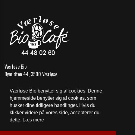
Værløse Bio
Bymidten 44, 3500 Værløse
Telefon:
44 48 02 60
Værløse Bio benytter sig af cookies. Denne
Email:
vaerlosebio@gmail.com
hjemmeside benytter sig af cookies, som
husker dine tidligere handlinger. Hvis du
Cookie- og privatlivspolitik
klikker videre på vores side, accepterer du
dette.
Læs mere
Website og billetsystem fra ebillet a/s