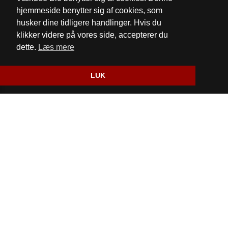
Email:
vaerlosebio@gmail.com
hjemmeside benytter sig af cookies, som
husker dine tidligere handlinger. Hvis du
Cookie- og privatlivspolitik
klikker videre på vores side, accepterer du
dette.
Læs mere
Website og billetsystem fra ebillet a/s
LUK