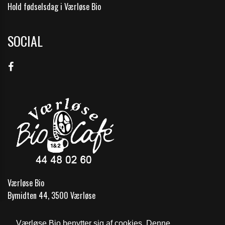
Hold fødselsdag i Værløse Bio
SOCIAL
Værløse Bio
Bymidten 44, 3500 Værløse
Telefon:
44 48 02 60
Værløse Bio benytter sig af cookies. Denne